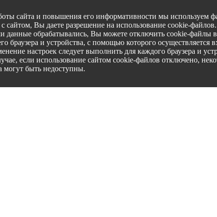
боты сайта и повышения его информативности мы используем фа
с сайтом, Вы даете разрешение на использование cookie-файлов
ши данные обрабатывались, Вы можете отключить cookie-файлы в
го браузера и устройства, с помощью которого осуществляется вх
менение настроек следует выполнить для каждого браузера и уст
лучае, если использование сайтом cookie-файлов отключено, нек
а могут быть недоступны.