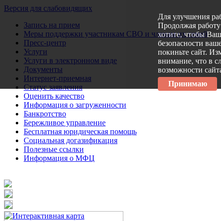
Версия для слабовидящих
Для улучшения ра
Запись на прием
Продолжая работу 
Меры поддержки участникам СВО и членам их семей
хотите, чтобы Ва
Пресс-центр
безопасности ваше
Услуги
покиньте сайт. Из
Услуги в электронном виде
внимание, что в с
Документы
возможности сайт
Интернет-приемная
Принимаю
Статус заявления
Оценить качество
Информация о загруженности
Банкротство
Бережливое управление
Бесплатная юридическая помощь
Социальная догазификация
Полезные ссылки
Информация о МФЦ