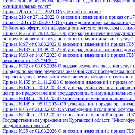
Положение об обработке персональных данных в Государстве
муниципальных услуг"
Приказ 205 от 17.12.2021 Об учетной политике
Приказ 213 от 27.12.2022 О внесении изменений в приказ от 
Приказ 140 от 06.08.2019 Об утверждении порядка оказания у
Публичная оферта об информационно-технологическом взаим
Приказ №212 от 28.12.2021 Об утверждении перечня закупок т
по предоставлению государственных и муниципальных услуг"
Приказ №97 от 03.06.2022 О внесении изменений в приказ ГБ
Приказ №133 от 19.08.2022 Об утверждении положения о допу
Приказ №93 от 14.07.2023 О внесении изменений в приказ Г
безопасности ГБУ "МФЦ"
Приказ №72 от 08.05.2026 О выдаче результата оказания услуг 
Порядок по выдаче результата оказания услуг посредством по
Перечень услуг, результат предоставления которых возможно 
Приказ №155 от 21.11.2023 О внесении изменений в приказ от
Приказ №176 от 20.12.2023 Об утверждении перечня товаров,
центр по предоставлению государственных и муниципальных 
Приказ №184 от 28.12.2024 О внесении изменений в приказ о
Приказ №149 от 05.11.2024 Об утверждении порядка организа
Приказ №65 от 21.03.2025 Об утверждении публичной оферты 
Приказ №230 от 23.12.2025 О внесении изменений в приказ ГБ
Государственным учреждением Курганской области "Многофун
предпринимательства"
Приказ №35 от 02.03.2026 О внесении изменений в приказ ГБ