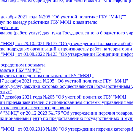
нном бюджетном учреждении Курганской области "Многофункци
17 декабря 2021 года №205 "Об учетной политике ГБУ "МФЦ""
слуг по выезду работника ГБУ МФЦ к заявителю
одействии
оваров (работ, услуг) для нужд Государственного бюджетного 
У "МФЦ" от 29.10.2021 №177 "Об утверждении Положения об об
ске подрядных организаций к производству работ на территори
БУ "МФЦ" от 03.08.2022 №123 "Об утверждении Концепции инф
посредством постамата
стамата в ГБУ "МФЦ"
получить посредством постамата в ГБУ "МФЦ"
 17 декабря 2021 года №205 "Об учетной политике ГБУ "МФЦ"
 работ, услуг, закупки которых осуществляются Государственн
услуг"
т 17 декабря 2021 года №205 "Об учетной политике ГБУ "МФЦ"
ции приема заявителей с использованием системы управления 
о заключении агентского договора
У "МФЦ" от 20.12.2023 №176 "Об утверждении перечня товаров, 
кциональный центр по предоставлению государственных и муни
У "МФЦ" от 03.09.2018 №180 "Об утверждении перечня категори