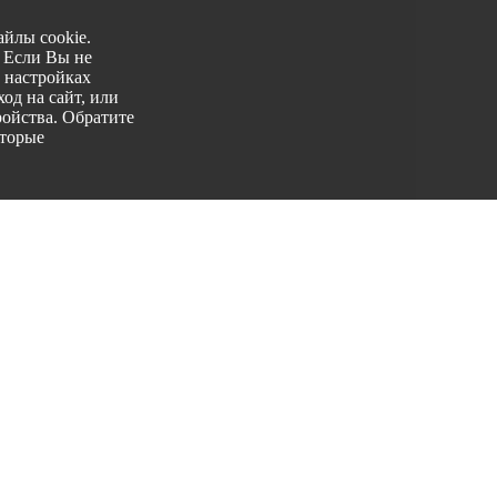
йлы cookie.
. Если Вы не
 настройках
од на сайт, или
ройства. Обратите
оторые