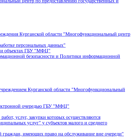
ональный центр по предоставлению государственных и
учреждения Курганской области "Многофункциональный центр
работке персональных данных"
и и объектах ГБУ "МФЦ"
ормационной безопасности и Политики информационной
ым учреждением Курганской области "Многофункциональный
электронной очередью ГБУ "МФЦ"
работ, услуг, закупки которых осуществляются
ципальных услуг" у субъектов малого и среднего
й граждан, имеющих право на обслуживание вне очереди"