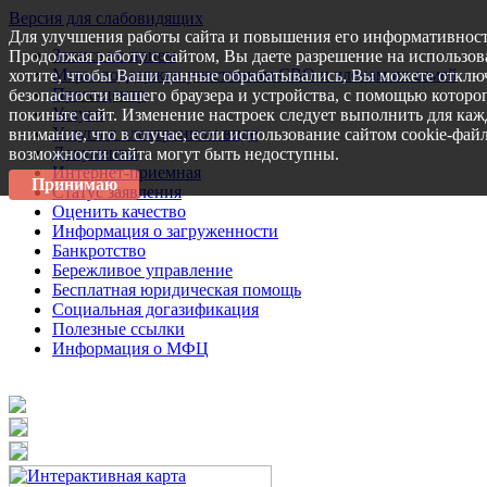
Версия для слабовидящих
Для улучшения работы сайта и повышения его информативност
Запись на прием
Продолжая работу с сайтом, Вы даете разрешение на использов
Меры поддержки участникам СВО и членам их семей
хотите, чтобы Ваши данные обрабатывались, Вы можете отключ
Пресс-центр
безопасности вашего браузера и устройства, с помощью которог
Услуги
покиньте сайт. Изменение настроек следует выполнить для каж
Услуги в электронном виде
внимание, что в случае, если использование сайтом cookie-фай
Документы
возможности сайта могут быть недоступны.
Интернет-приемная
Принимаю
Статус заявления
Оценить качество
Информация о загруженности
Банкротство
Бережливое управление
Бесплатная юридическая помощь
Социальная догазификация
Полезные ссылки
Информация о МФЦ