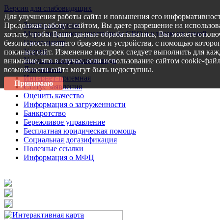
Версия для слабовидящих
Для улучшения работы сайта и повышения его информативност
Запись на прием
Продолжая работу с сайтом, Вы даете разрешение на использов
Меры поддержки участникам СВО и членам их семей
хотите, чтобы Ваши данные обрабатывались, Вы можете отключ
Пресс-центр
безопасности вашего браузера и устройства, с помощью которог
Услуги
покиньте сайт. Изменение настроек следует выполнить для каж
Услуги в электронном виде
внимание, что в случае, если использование сайтом cookie-фай
Документы
возможности сайта могут быть недоступны.
Интернет-приемная
Принимаю
Статус заявления
Оценить качество
Информация о загруженности
Банкротство
Бережливое управление
Бесплатная юридическая помощь
Социальная догазификация
Полезные ссылки
Информация о МФЦ