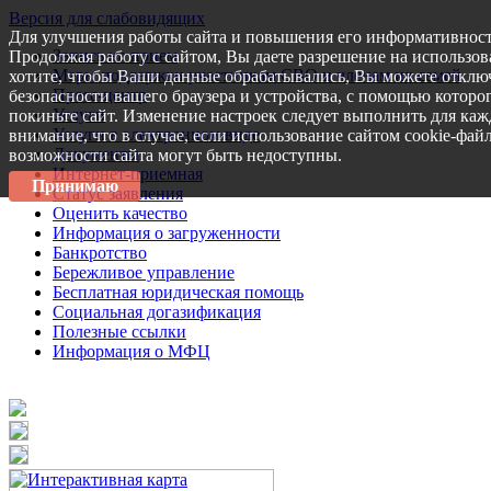
Версия для слабовидящих
Для улучшения работы сайта и повышения его информативност
Запись на прием
Продолжая работу с сайтом, Вы даете разрешение на использов
Меры поддержки участникам СВО и членам их семей
хотите, чтобы Ваши данные обрабатывались, Вы можете отключ
Пресс-центр
безопасности вашего браузера и устройства, с помощью которог
Услуги
покиньте сайт. Изменение настроек следует выполнить для каж
Услуги в электронном виде
внимание, что в случае, если использование сайтом cookie-фай
Документы
возможности сайта могут быть недоступны.
Интернет-приемная
Принимаю
Статус заявления
Оценить качество
Информация о загруженности
Банкротство
Бережливое управление
Бесплатная юридическая помощь
Социальная догазификация
Полезные ссылки
Информация о МФЦ