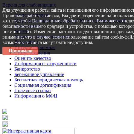
Версия для слабовидящих
Для улучшения работы сайта и повышения его информативност
Запись на прием
Продолжая работу с сайтом, Вы даете разрешение на использов
Меры поддержки участникам СВО и членам их семей
хотите, чтобы Ваши данные обрабатывались, Вы можете отключ
Пресс-центр
безопасности вашего браузера и устройства, с помощью которог
Услуги
покиньте сайт. Изменение настроек следует выполнить для каж
Услуги в электронном виде
внимание, что в случае, если использование сайтом cookie-фай
Документы
возможности сайта могут быть недоступны.
Интернет-приемная
Принимаю
Статус заявления
Оценить качество
Информация о загруженности
Банкротство
Бережливое управление
Бесплатная юридическая помощь
Социальная догазификация
Полезные ссылки
Информация о МФЦ