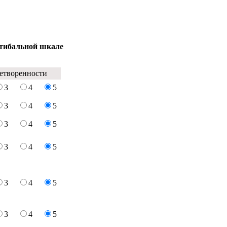
ятибальной шкале
етворенности
3
4
5
3
4
5
3
4
5
3
4
5
3
4
5
3
4
5