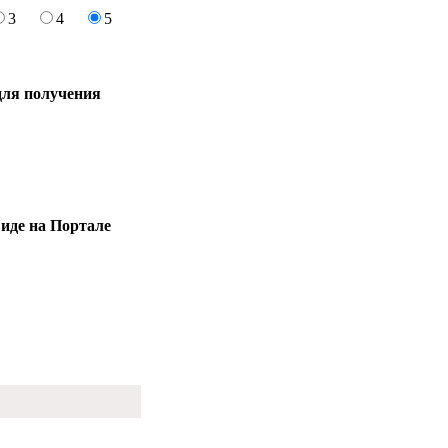
3
4
5
 для получения
виде на Портале