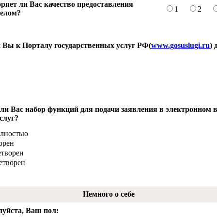
ряет ли Вас качество предоставления
1
2
целом?
 Вы к Порталу государственных услуг РФ(
www.gosuslugi.ru
)
 ли Вас набор функций для подачи заявления в электронном 
слуг?
олностью
орен
етворен
етворен
Немного о себе
луйста, Ваш пол: