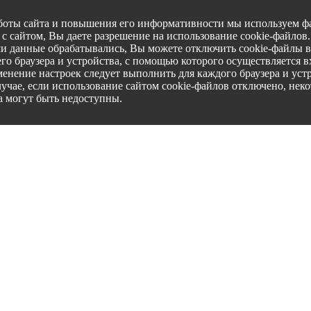
боты сайта и повышения его информативности мы используем фа
с сайтом, Вы даете разрешение на использование cookie-файлов
ши данные обрабатывались, Вы можете отключить cookie-файлы в
го браузера и устройства, с помощью которого осуществляется вх
менение настроек следует выполнить для каждого браузера и уст
лучае, если использование сайтом cookie-файлов отключено, нек
а могут быть недоступны.