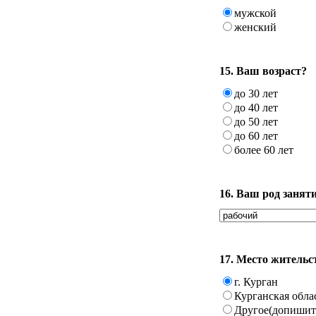
мужской
женский
15. Ваш возраст?
до 30 лет
до 40 лет
до 50 лет
до 60 лет
более 60 лет
16. Ваш род занят
17. Место жительс
г. Курган
Курганская обла
Другое(допишите