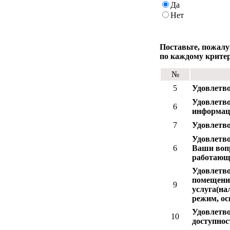
Да
Нет
Поставьте, пожалу
по каждому крите
№
5
Удовлетв
Удовлетво
6
информаци
7
Удовлетво
Удовлетво
6
Ваши вопр
работающ
Удовлетв
помещения
9
услуга(на
режим, ос
Удовлетво
10
доступно