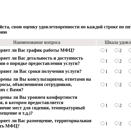
йста, свою оценку удовлетворенности по каждой строке по п
рию
Наименование вопроса
Шкала удовл
оряет ли Вас график работы МФЦ?
1
2
ряет ли Вас детальность и доступность
1
2
и о порядке предоставления услуги?
ряют ли Вас сроки получения услуги?
1
2
рены ли Вы консультациями, ответами на
осы, объяснениями сотрудников,
1
2
их с Вами?
орены ли Вы уровнем комфортности
, в котором предоставляется
1
2
личие мест для сидения, температурный
вещение и т.д.)?
ряет ли Вас размещение, территориальная
1
2
сть МФЦ?