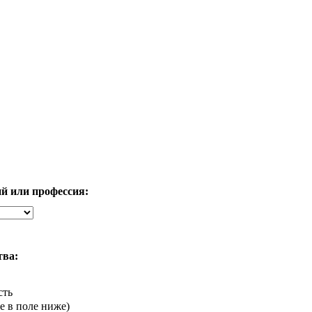
ий или профессия:
тва:
сть
 в поле ниже)