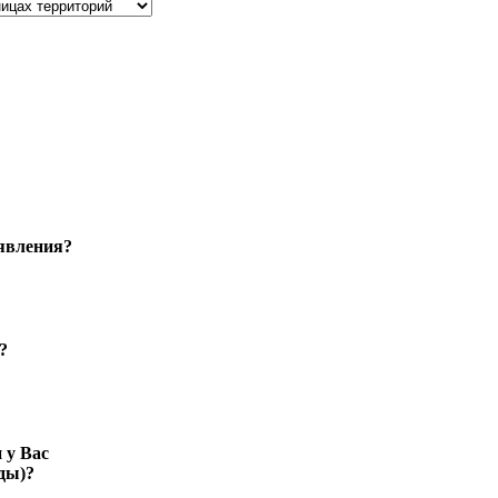
аявления?
?
 у Вас
ды)?