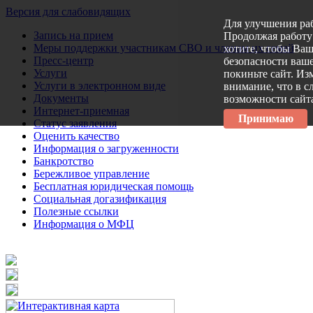
Версия для слабовидящих
Для улучшения ра
Запись на прием
Продолжая работу 
Меры поддержки участникам СВО и членам их семей
хотите, чтобы Ва
Пресс-центр
безопасности ваше
Услуги
покиньте сайт. Из
Услуги в электронном виде
внимание, что в с
Документы
возможности сайт
Интернет-приемная
Принимаю
Статус заявления
Оценить качество
Информация о загруженности
Банкротство
Бережливое управление
Бесплатная юридическая помощь
Социальная догазификация
Полезные ссылки
Информация о МФЦ