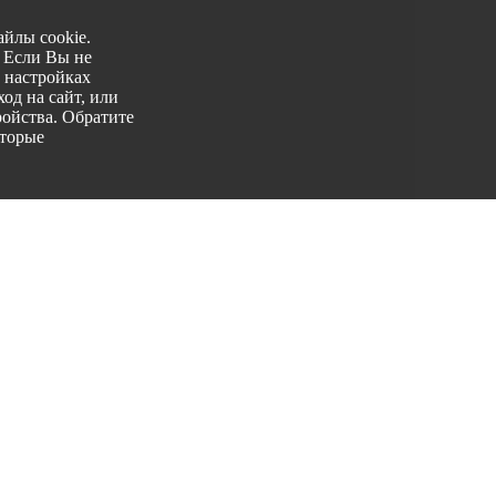
йлы cookie.
. Если Вы не
 настройках
од на сайт, или
ройства. Обратите
оторые