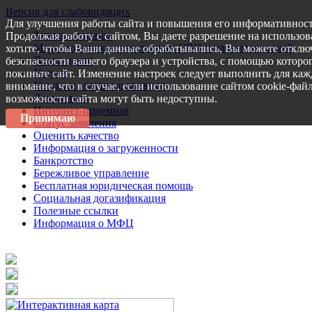
Версия для слабовидящих
Для улучшения работы сайта и повышения его информативност
Запись на прием
Продолжая работу с сайтом, Вы даете разрешение на использов
Меры поддержки участникам СВО и членам их семей
хотите, чтобы Ваши данные обрабатывались, Вы можете отключ
Пресс-центр
безопасности вашего браузера и устройства, с помощью которог
Услуги
покиньте сайт. Изменение настроек следует выполнить для каж
Услуги в электронном виде
внимание, что в случае, если использование сайтом cookie-фай
Документы
возможности сайта могут быть недоступны.
Интернет-приемная
Принимаю
Статус заявления
Оценить качество
Информация о загруженности
Банкротство
Бережливое управление
Бесплатная юридическая помощь
Социальная догазификация
Полезные ссылки
Информация о МФЦ