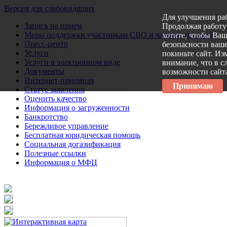
Версия для слабовидящих
Для улучшения ра
Запись на прием
Продолжая работу 
Меры поддержки участникам СВО и членам их семей
хотите, чтобы Ва
Пресс-центр
безопасности ваше
Услуги
покиньте сайт. Из
Услуги в электронном виде
внимание, что в с
Документы
возможности сайт
Интернет-приемная
Принимаю
Статус заявления
Оценить качество
Информация о загруженности
Банкротство
Бережливое управление
Бесплатная юридическая помощь
Социальная догазификация
Полезные ссылки
Информация о МФЦ