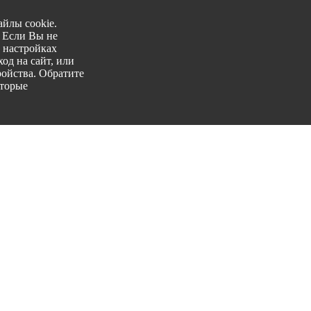
йлы cookie.
. Если Вы не
 настройках
од на сайт, или
ройства. Обратите
оторые