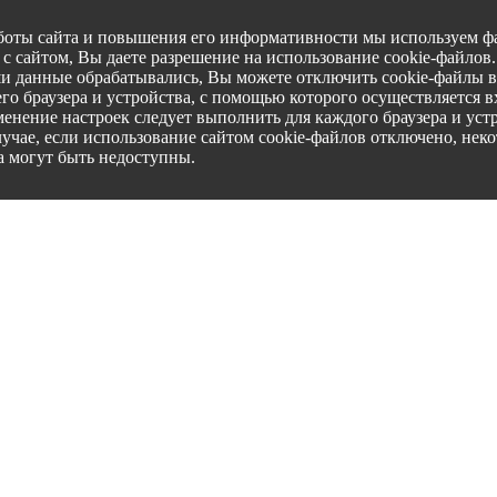
боты сайта и повышения его информативности мы используем фа
с сайтом, Вы даете разрешение на использование cookie-файлов
ши данные обрабатывались, Вы можете отключить cookie-файлы в
го браузера и устройства, с помощью которого осуществляется вх
менение настроек следует выполнить для каждого браузера и уст
лучае, если использование сайтом cookie-файлов отключено, нек
а могут быть недоступны.