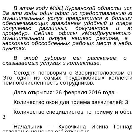
В
этом
году МФЦ Курганской области ис
За эти годы один офис по предоставлению г
муниципальных услуг превратился в больш
обеспечивающих гражданам удобный и опер
получению различных документов и ад
процедур. Сейчас офисы «МоиДокументы
муниципальном округе нашего региона,
а
несколько обособленных рабочих мест в неб
пунктах.
В
это
й рубрике мы расскажем о 
оказываемых услугах и коллективе.
Сегодня поговорим о Звериноголовском 
Это один из самых трудолюбивых
коллект
немногочисленность сотрудников.
Дата открытия: 26 февраля 2016 года.
Количество окон для приема заявителей: 3
Количество специалистов по приему и обра
3
Начальник — Курочкина Ирина Геннадь
отделом с момента его открытия.