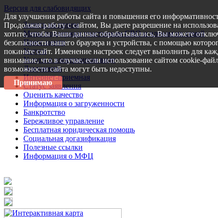
Версия для слабовидящих
Для улучшения работы сайта и повышения его информативност
Запись на прием
Продолжая работу с сайтом, Вы даете разрешение на использов
Меры поддержки участникам СВО и членам их семей
хотите, чтобы Ваши данные обрабатывались, Вы можете отключ
Пресс-центр
безопасности вашего браузера и устройства, с помощью которог
Услуги
покиньте сайт. Изменение настроек следует выполнить для каж
Услуги в электронном виде
внимание, что в случае, если использование сайтом cookie-фай
Документы
возможности сайта могут быть недоступны.
Интернет-приемная
Принимаю
Статус заявления
Оценить качество
Информация о загруженности
Банкротство
Бережливое управление
Бесплатная юридическая помощь
Социальная догазификация
Полезные ссылки
Информация о МФЦ