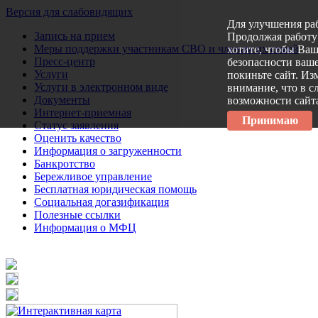
Версия для слабовидящих
Для улучшения ра
Запись на прием
Продолжая работу 
Меры поддержки участникам СВО и членам их семей
хотите, чтобы Ва
Пресс-центр
безопасности ваше
Услуги
покиньте сайт. Из
Услуги в электронном виде
внимание, что в с
Документы
возможности сайт
Интернет-приемная
Принимаю
Статус заявления
Оценить качество
Информация о загруженности
Банкротство
Бережливое управление
Бесплатная юридическая помощь
Социальная догазификация
Полезные ссылки
Информация о МФЦ