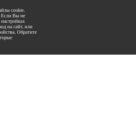
йлы cookie.
. Если Вы не
 настройках
од на сайт, или
ройства. Обратите
оторые