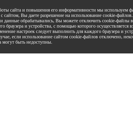
боты сайта и повышения его информативности мы используем фа
с сайтом, Вы даете разрешение на использование cookie-файлов
ши данные обрабатывались, Вы можете отключить cookie-файлы в
го браузера и устройства, с помощью которого осуществляется вх
менение настроек следует выполнить для каждого браузера и уст
лучае, если использование сайтом cookie-файлов отключено, нек
а могут быть недоступны.