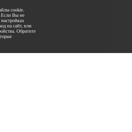
йлы cookie.
. Если Вы не
 настройках
од на сайт, или
ройства. Обратите
оторые