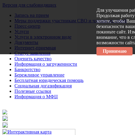
Версия для слабовидящих
Для улучшения ра
Запись на прием
Продолжая работу 
Меры поддержки участникам СВО и членам их семей
хотите, чтобы Ва
Пресс-центр
безопасности ваше
Услуги
покиньте сайт. Из
Услуги в электронном виде
внимание, что в с
Документы
возможности сайт
Интернет-приемная
Принимаю
Статус заявления
Оценить качество
Информация о загруженности
Банкротство
Бережливое управление
Бесплатная юридическая помощь
Социальная догазификация
Полезные ссылки
Информация о МФЦ