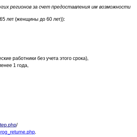
угих регионов за счет предоставления им возможности
5 лет (женщины до 60 лет)):
ские работники без учета этого срока),
енее 1 года,
step.php
/
prog_returne.php
.