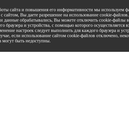
боты сайта и повышения его информативности мы используем фа
с сайтом, Вы даете разрешение на использование cookie-файлов
ши данные обрабатывались, Вы можете отключить cookie-файлы в
го браузера и устройства, с помощью которого осуществляется вх
менение настроек следует выполнить для каждого браузера и уст
лучае, если использование сайтом cookie-файлов отключено, нек
а могут быть недоступны.