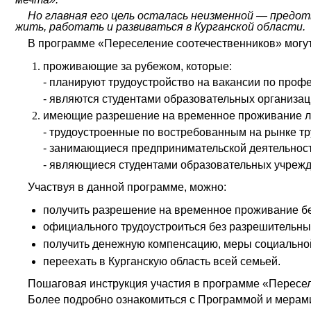
Но главная его цель осталась неизменной — предот
жить, работать и развиваться в Курганской области.
В
п
рограмме «Переселение соотечественников» могут у
проживающие за рубежом, которые:
- планируют трудоустройство на вакансии по проф
- являются студентами образовательных организац
имеющие разрешение на временное проживание либ
-
трудоустроенные по востребованным на рынке тр
- занимающиеся предпринимательской деятельность
- являющиеся студентами образовательных учрежд
Участвуя в данной программе
,
можно
:
получить разрешение на временное проживание бе
официального трудоустроиться без разрешительны
получить денежную компенсацию, меры социально
переехать в Курганскую область всей семьей.
Пошаговая инструкция участия в
п
рограмм
е
«
Пересел
Более подробно ознакомиться с Программой и мерам